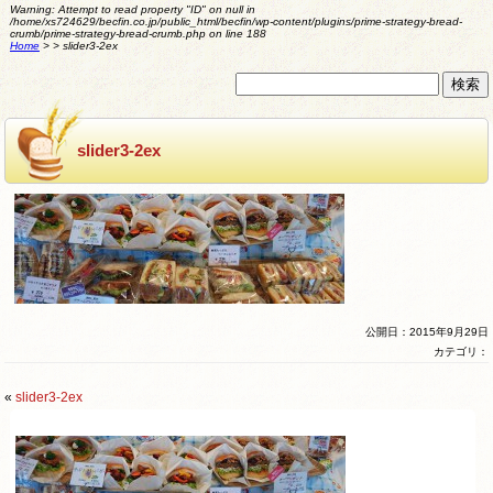
Warning
: Attempt to read property "ID" on null in
/home/xs724629/becfin.co.jp/public_html/becfin/wp-content/plugins/prime-strategy-bread-
crumb/prime-strategy-bread-crumb.php
on line
188
Home
>
>
slider3-2ex
slider3-2ex
公開日：2015年9月29日
カテゴリ：
«
slider3-2ex