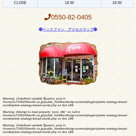
CLOSE
18:30
18:30
0550-82-0405
ベックファン アクセスマップ
Warning
: Undefined variable $parent_post in
/home/xs724629/becfin.co.jp/public_html/becfin/wp-content/plugins/prime-strategy-bread-
crumb/prime-strategy-bread-crumb.php
on line
188
Warning
: Attempt to read property "post_title" on null in
/home/xs724629/becfin.co.jp/public_html/becfin/wp-content/plugins/prime-strategy-bread-
crumb/prime-strategy-bread-crumb.php
on line
188
Warning
: Undefined variable $parent_post in
/home/xs724629/becfin.co.jp/public_html/becfin/wp-content/plugins/prime-strategy-bread-
crumb/prime-strategy-bread-crumb.php
on line
188