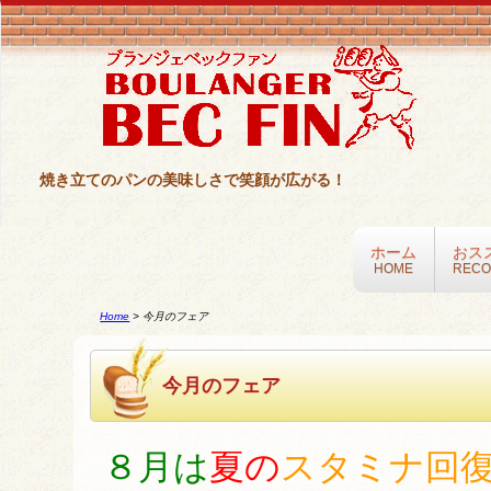
焼き立てのパンの美味しさで笑顔が広がる！
ホーム
おス
HOME
REC
Home
>
今月のフェア
今月のフェア
８月は
夏の
スタミナ回