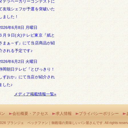
ヌテラベーカリーコンテストに
て友哉シェフが予選を突破いた
しました！
2026年6月8日 月曜日
６月９日(火)テレビ東京『紙と
さまぁ～ず』にて当店商品が紹
介される予定です♪
2026年6月2日 火曜日
静岡朝日テレビ『とびっきり！
しずおか』にて当店が紹介され
ました♪
メディア掲載情報一覧»
パン
会社概要・アクセス
求人情報
プライバシーポリシー
2026 ブランジェ ベックファン｜御殿場の美味しいパン屋さんです. All rights reserv