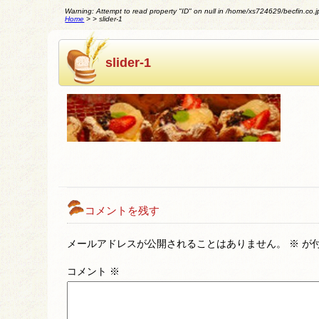
Warning
: Attempt to read property "ID" on null in
/home/xs724629/becfin.co.jp
Home
>
>
slider-1
slider-1
コメントを残す
メールアドレスが公開されることはありません。
※
が
コメント
※