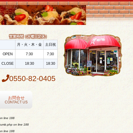
営業時間（水曜日定休）
月・火・木・金
土日祝
OPEN
7:30
7:30
CLOSE
18:30
18:30
0550-82-0405
お問合せ
CONTACT US
n line
188
crumb.php
on line
188
n line
188