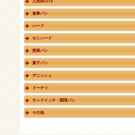
人気BEST5
食事パン
ハード
セミハード
惣菜パン
菓子パン
デニッシュ
ドーナツ
サンドイッチ・調理パン
その他