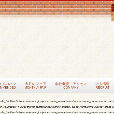
スメのパン
今月のフェア
会社概要・アクセス
求人情報
OMMENDED
MONTHLY FAIR
COMPANY
RECRUIT
blic_html/becfin/wp-content/plugins/prime-strategy-bread-crumb/prime-strategy-bread-crumb.php
o
n.co.jp/public_html/becfin/wp-content/plugins/prime-strategy-bread-crumb/prime-strategy-bread-
blic_html/becfin/wp-content/plugins/prime-strategy-bread-crumb/prime-strategy-bread-crumb.php
o