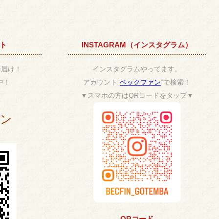
ント
INSTAGRAM（インスタグラム）
お届け！
インスタグラムやってます。
中！
アカウント”
ベックファン
”で検索！
▼スマホの方はQRコードをタップ▼
ポン
QRコード