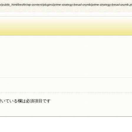
/public_html/becfin/wp-content/plugins/prime-strategy-bread-crumb/prime-strategy-bread-crumb.
付いている欄は必須項目です