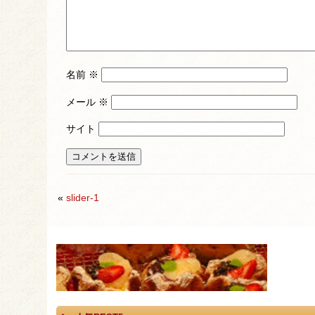
名前
※
メール
※
サイト
«
slider-1