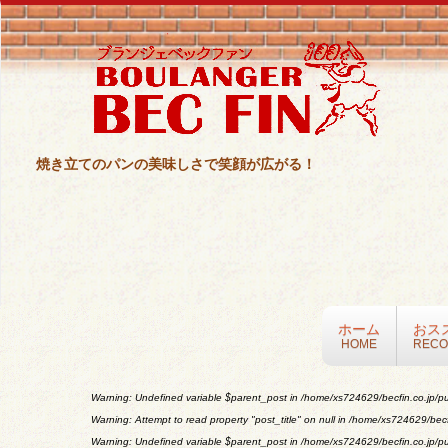
焼き立てのパンの美味しさで笑顔が広がる！
ホーム
おス
HOME
REC
Warning
: Undefined variable $parent_post in
/home/xs724629/becfin.co.jp/pu
Warning
: Attempt to read property "post_title" on null in
/home/xs724629/becfi
Warning
: Undefined variable $parent_post in
/home/xs724629/becfin.co.jp/pu