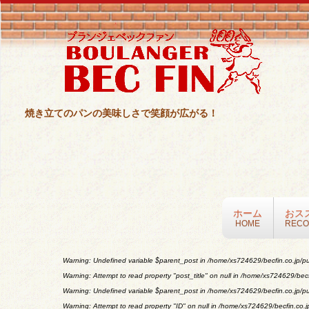
焼き立てのパンの美味しさで笑顔が広がる！
ホーム
おス
HOME
REC
Warning
: Undefined variable $parent_post in
/home/xs724629/becfin.co.jp/pu
Warning
: Attempt to read property "post_title" on null in
/home/xs724629/becfi
Warning
: Undefined variable $parent_post in
/home/xs724629/becfin.co.jp/pu
Warning
: Attempt to read property "ID" on null in
/home/xs724629/becfin.co.jp