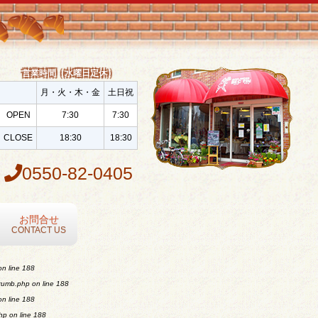
営業時間（水曜日定休）
月・火・木・金
土日祝
OPEN
7:30
7:30
CLOSE
18:30
18:30
0550-82-0405
お問合せ
CONTACT US
n line
188
crumb.php
on line
188
n line
188
php
on line
188