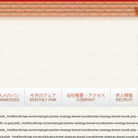
スメのパン
今月のフェア
会社概要・アクセス
求人情報
OMMENDED
MONTHLY FAIR
COMPANY
RECRUIT
blic_html/becfin/wp-content/plugins/prime-strategy-bread-crumb/prime-strategy-bread-crumb.php
o
n.co.jp/public_html/becfin/wp-content/plugins/prime-strategy-bread-crumb/prime-strategy-bread-
blic_html/becfin/wp-content/plugins/prime-strategy-bread-crumb/prime-strategy-bread-crumb.php
o
/public_html/becfin/wp-content/plugins/prime-strategy-bread-crumb/prime-strategy-bread-crumb.