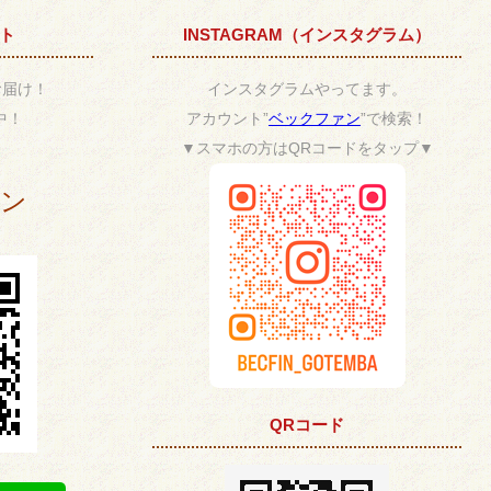
ント
INSTAGRAM（インスタグラム）
お届け！
インスタグラムやってます。
中！
アカウント”
ベックファン
”で検索！
▼スマホの方はQRコードをタップ▼
ポン
QRコード