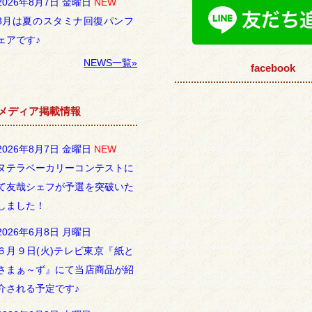
2026年8月7日 金曜日
NEW
8月は夏のスタミナ回復パンフ
ェアです♪
NEWS一覧»
facebook
メディア掲載情報
2026年8月7日 金曜日
NEW
ヌテラベーカリーコンテストに
て友哉シェフが予選を突破いた
しました！
2026年6月8日 月曜日
６月９日(火)テレビ東京『紙と
さまぁ～ず』にて当店商品が紹
介される予定です♪