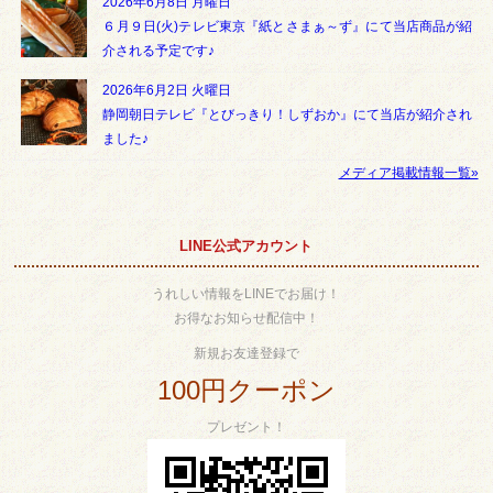
2026年6月8日 月曜日
６月９日(火)テレビ東京『紙とさまぁ～ず』にて当店商品が紹
介される予定です♪
2026年6月2日 火曜日
静岡朝日テレビ『とびっきり！しずおか』にて当店が紹介され
ました♪
メディア掲載情報一覧»
LINE公式アカウント
うれしい情報をLINEでお届け！
お得なお知らせ配信中！
新規お友達登録で
100円クーポン
プレゼント！