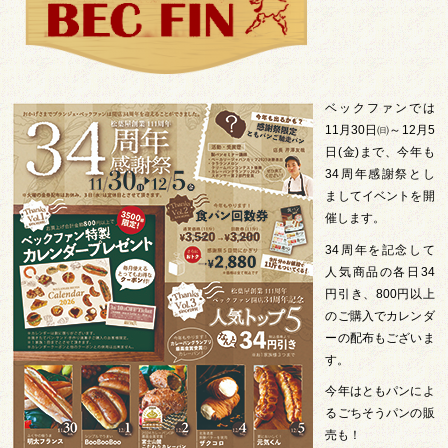
ベックファンでは
11月30日㈰～12月5
日(金)まで、今年も
34周年感謝祭とし
ましてイベントを開
催します。
34周年を記念して
人気商品の各日34
円引き、800円以上
のご購入でカレンダ
ーの配布もございま
す。
今年はともパンによ
るごちそうパンの販
売も！