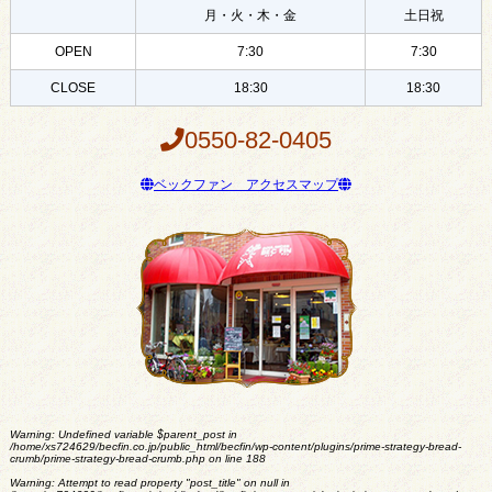
月・火・木・金
土日祝
OPEN
7:30
7:30
CLOSE
18:30
18:30
0550-82-0405
ベックファン アクセスマップ
Warning
: Undefined variable $parent_post in
/home/xs724629/becfin.co.jp/public_html/becfin/wp-content/plugins/prime-strategy-bread-
crumb/prime-strategy-bread-crumb.php
on line
188
Warning
: Attempt to read property "post_title" on null in