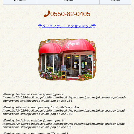
0550-82-0405
ベックファン アクセスマップ
Warning
: Undefined variable $parent_post in
/home/xs724629/becfin.co.jp/public_html/becfin/wp-content/plugins/prime-strategy-bread-
crumb/prime-strategy-bread-crumb.php
on line
188
Warning
: Attempt to read property "post_title" on null in
/home/xs724629/becfin.co.jp/public_html/becfin/wp-content/plugins/prime-strategy-bread-
crumb/prime-strategy-bread-crumb.php
on line
188
Warning
: Undefined variable $parent_post in
/home/xs724629/becfin.co.jp/public_html/becfin/wp-content/plugins/prime-strategy-bread-
crumb/prime-strategy-bread-crumb.php
on line
188
Warning
: Attempt to read property "ID" on null in