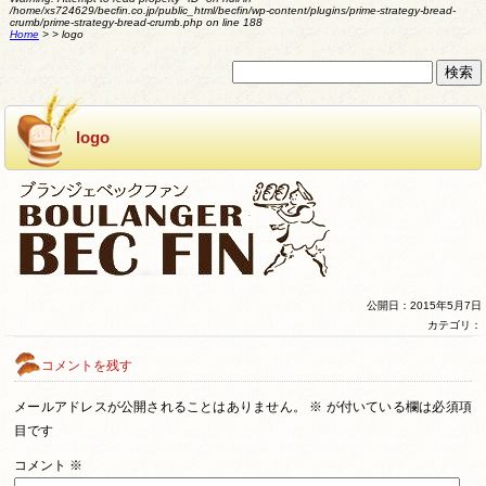
/home/xs724629/becfin.co.jp/public_html/becfin/wp-content/plugins/prime-strategy-bread-
crumb/prime-strategy-bread-crumb.php
on line
188
Home
>
>
logo
logo
公開日：2015年5月7日
カテゴリ：
コメントを残す
メールアドレスが公開されることはありません。
※
が付いている欄は必須項
目です
コメント
※