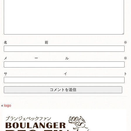
名前
※
メール
※
サイト
«
logo