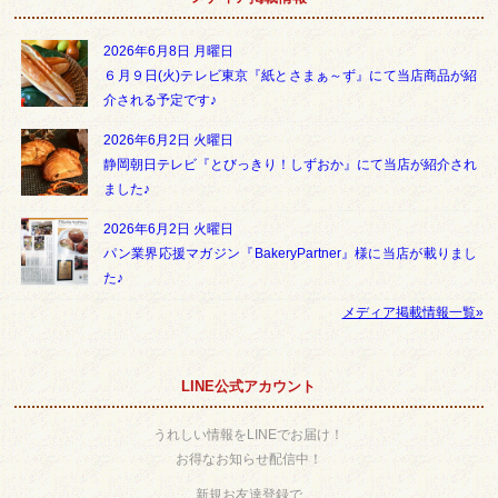
2026年6月8日 月曜日
６月９日(火)テレビ東京『紙とさまぁ～ず』にて当店商品が紹
介される予定です♪
2026年6月2日 火曜日
静岡朝日テレビ『とびっきり！しずおか』にて当店が紹介され
ました♪
2026年6月2日 火曜日
パン業界応援マガジン『BakeryPartner』様に当店が載りまし
た♪
メディア掲載情報一覧»
LINE公式アカウント
うれしい情報をLINEでお届け！
お得なお知らせ配信中！
新規お友達登録で