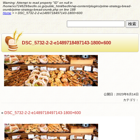
Warning
: Attempt to read property "ID" on null in
/home/xs724629/becfin.co.jp/public_html/becfin/wp-content/plugins/prime-strategy-bread-
crumb/prime-strategy-bread-crumb.php
on line
188
Home
>
>
DSC_5732-2-2-e1489718497143-1800×600
DSC_5732-2-2-e1489718497143-1800×600
公開日：2023年6月14日
カテゴリ：
«
DSC_5732-2-2-e1489718497143-1800×600