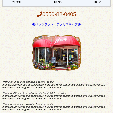
CLOSE
18:30
18:30
0550-82-0405
ベックファン アクセスマップ
Warning
: Undefined variable $parent_post in
/home/xs724629/becfin.co.jp/public_html/becfin/wp-content/plugins/prime-strategy-bread-
crumb/prime-strategy-bread-crumb.php
on line
188
Warning
: Attempt to read property "post_title" on null in
/home/xs724629/becfin.co.jp/public_html/becfin/wp-content/plugins/prime-strategy-bread-
crumb/prime-strategy-bread-crumb.php
on line
188
Warning
: Undefined variable $parent_post in
/home/xs724629/becfin.co.jp/public_html/becfin/wp-content/plugins/prime-strategy-bread-
crumb/prime-strategy-bread-crumb.php
on line
188