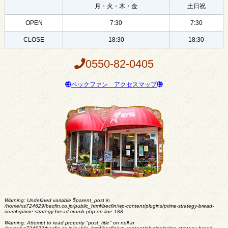
月・火・木・金
土日祝
OPEN
7:30
7:30
CLOSE
18:30
18:30
0550-82-0405
ベックファン アクセスマップ
Warning
: Undefined variable $parent_post in
/home/xs724629/becfin.co.jp/public_html/becfin/wp-content/plugins/prime-strategy-bread-
crumb/prime-strategy-bread-crumb.php
on line
188
Warning
: Attempt to read property "post_title" on null in