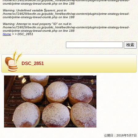
/home/xs724629/becfin.co.jp/public_html/becfin/wp-content/plugins/prime-strategy-bread-
crumb/prime-strategy-bread-crumb.php
on line
188
Warning
: Undefined variable $parent_post in
/home/xs724629/becfin.co.jp/public_html/becfin/wp-content/plugins/prime-strategy-bread-
crumb/prime-strategy-bread-crumb.php
on line
188
Warning
: Attempt to read property "ID" on null in
/home/xs724629/becfin.co.jp/public_html/becfin/wp-content/plugins/prime-strategy-bread-
crumb/prime-strategy-bread-crumb.php
on line
188
Home
>
>
DSC_2851
DSC_2851
公開日：2016年5月7日