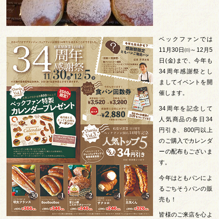
ベックファンでは
11月30日㈰～12月5
日(金)まで、今年も
34周年感謝祭とし
ましてイベントを開
催します。
34周年を記念して
人気商品の各日34
円引き、800円以上
のご購入でカレンダ
ーの配布もございま
す。
今年はともパンによ
るごちそうパンの販
売も！
皆様のご来店を心よ