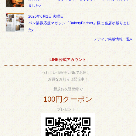
ました♪
2026年6月2日 火曜日
パン業界応援マガジン『BakeryPartner』様に当店が載りまし
た♪
メディア掲載情報一覧»
LINE公式アカウント
うれしい情報をLINEでお届け！
お得なお知らせ配信中！
新規お友達登録で
100円クーポン
プレゼント！