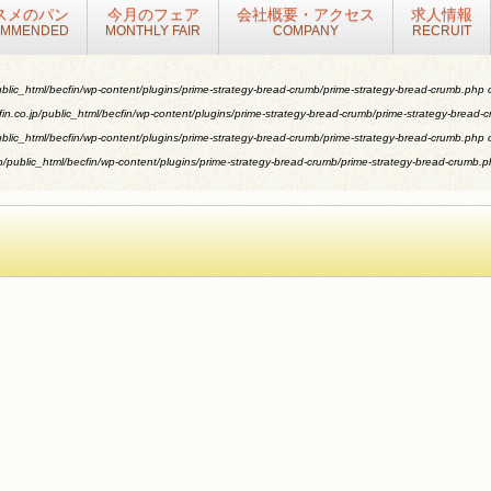
スメのパン
今月のフェア
会社概要・アクセス
求人情報
OMMENDED
MONTHLY FAIR
COMPANY
RECRUIT
blic_html/becfin/wp-content/plugins/prime-strategy-bread-crumb/prime-strategy-bread-crumb.php
o
n.co.jp/public_html/becfin/wp-content/plugins/prime-strategy-bread-crumb/prime-strategy-bread-
blic_html/becfin/wp-content/plugins/prime-strategy-bread-crumb/prime-strategy-bread-crumb.php
o
/public_html/becfin/wp-content/plugins/prime-strategy-bread-crumb/prime-strategy-bread-crumb.