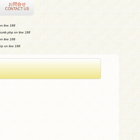
お問合せ
CONTACT US
n line
188
crumb.php
on line
188
n line
188
php
on line
188