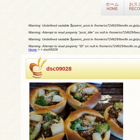
ホーム
おス
HOME
REC
Warning
: Undefined variable $parent_post in
/home/xs724629/becfin.co.jp/pu
Warning
: Attempt to read property "post_title" on null in
/home/xs724629/becfi
Warning
: Undefined variable $parent_post in
/home/xs724629/becfin.co.jp/pu
Warning
: Attempt to read property "ID" on null in
/home/xs724629/becfin.co.jp
Home
>
>
dsc09028
dsc09028