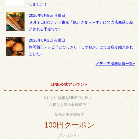
しました！
2026年6月8日 月曜日
６月９日(火)テレビ東京『紙とさまぁ～ず』にて当店商品が紹
介される予定です♪
2026年6月2日 火曜日
静岡朝日テレビ『とびっきり！しずおか』にて当店が紹介され
ました♪
メディア掲載情報一覧»
LINE公式アカウント
うれしい情報をLINEでお届け！
お得なお知らせ配信中！
新規お友達登録で
100円クーポン
プレゼント！