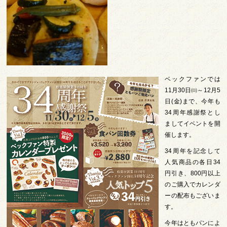
ベックファンでは
11月30日㈰～12月5
日(金)まで、今年も
34周年感謝祭とし
ましてイベントを開
催します。
34周年を記念して
人気商品の各日34
円引き、800円以上
のご購入でカレンダ
ーの配布もございま
す。
今年はともパンによ