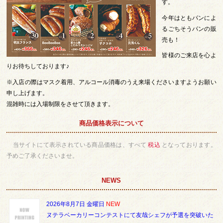
す。
今年はともパンによ
るごちそうパンの販
売も！
皆様のご来店を心よ
りお待ちしております♪
※入店の際はマスク着用、アルコール消毒のうえ来場くださいますようお願い
申し上げます。
混雑時には入場制限をさせて頂きます。
商品価格表示について
当サイトにて表示されている商品価格は、すべて
税込
となっております。
予めご了承くださいませ。
NEWS
2026年8月7日 金曜日
NEW
ヌテラベーカリーコンテストにて友哉シェフが予選を突破いた