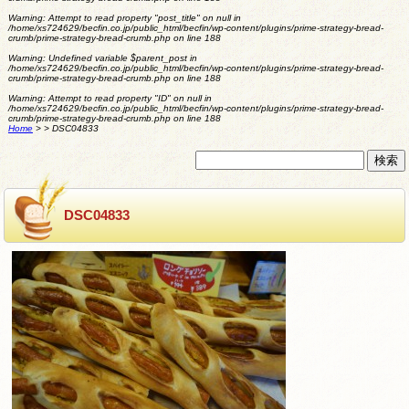
Warning
: Attempt to read property "post_title" on null in
/home/xs724629/becfin.co.jp/public_html/becfin/wp-content/plugins/prime-strategy-bread-
crumb/prime-strategy-bread-crumb.php
on line
188
Warning
: Undefined variable $parent_post in
/home/xs724629/becfin.co.jp/public_html/becfin/wp-content/plugins/prime-strategy-bread-
crumb/prime-strategy-bread-crumb.php
on line
188
Warning
: Attempt to read property "ID" on null in
/home/xs724629/becfin.co.jp/public_html/becfin/wp-content/plugins/prime-strategy-bread-
crumb/prime-strategy-bread-crumb.php
on line
188
Home
>
>
DSC04833
DSC04833