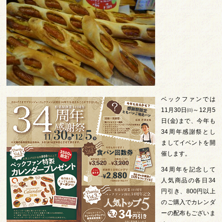
ベックファンでは
11月30日㈰～12月5
日(金)まで、今年も
34周年感謝祭とし
ましてイベントを開
催します。
34周年を記念して
人気商品の各日34
円引き、800円以上
のご購入でカレンダ
ーの配布もございま