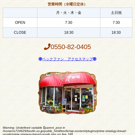
営業時間（水曜日定休）
月・火・木・金
土日祝
OPEN
7:30
7:30
CLOSE
18:30
18:30
0550-82-0405
ベックファン アクセスマップ
Warning
: Undefined variable $parent_post in
/home/xs724629/becfin.co.jp/public_html/becfin/wp-content/plugins/prime-strategy-bread-
crumb/prime-strategy-bread-crumb.php
on line
188