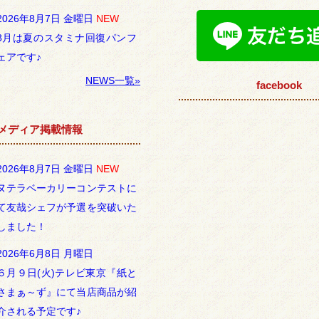
2026年8月7日 金曜日
NEW
8月は夏のスタミナ回復パンフ
ェアです♪
NEWS一覧»
facebook
メディア掲載情報
2026年8月7日 金曜日
NEW
ヌテラベーカリーコンテストに
て友哉シェフが予選を突破いた
しました！
2026年6月8日 月曜日
６月９日(火)テレビ東京『紙と
さまぁ～ず』にて当店商品が紹
介される予定です♪