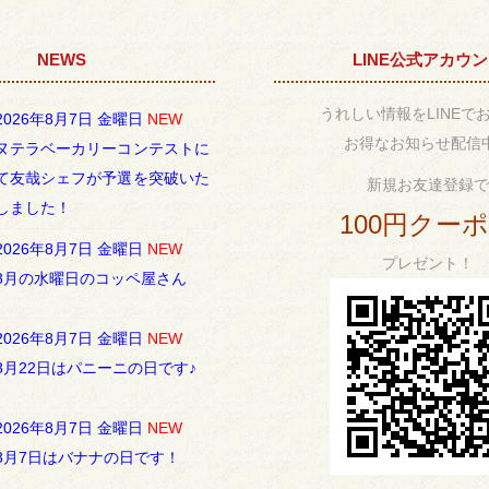
NEWS
LINE公式アカウ
うれしい情報をLINEで
2026年8月7日 金曜日
NEW
お得なお知らせ配信
ヌテラベーカリーコンテストに
て友哉シェフが予選を突破いた
新規お友達登録で
しました！
100円クー
2026年8月7日 金曜日
NEW
プレゼント！
8月の水曜日のコッペ屋さん
2026年8月7日 金曜日
NEW
8月22日はパニーニの日です♪
2026年8月7日 金曜日
NEW
8月7日はバナナの日です！