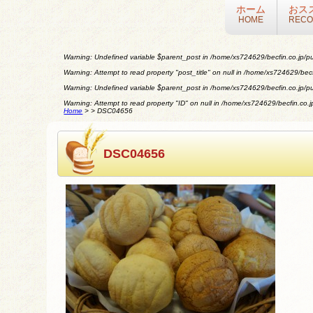
ホーム
おス
HOME
REC
Warning
: Undefined variable $parent_post in
/home/xs724629/becfin.co.jp/pu
Warning
: Attempt to read property "post_title" on null in
/home/xs724629/becfi
Warning
: Undefined variable $parent_post in
/home/xs724629/becfin.co.jp/pu
Warning
: Attempt to read property "ID" on null in
/home/xs724629/becfin.co.jp
Home
>
>
DSC04656
DSC04656