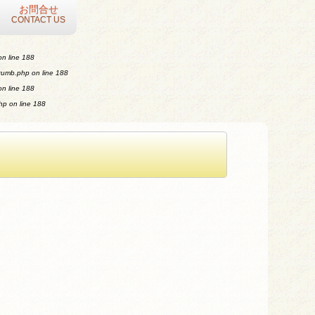
お問合せ
CONTACT US
n line
188
crumb.php
on line
188
n line
188
php
on line
188