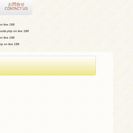
お問合せ
CONTACT US
n line
188
crumb.php
on line
188
n line
188
php
on line
188