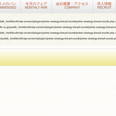
スメのパン
今月のフェア
会社概要・アクセス
求人情報
OMMENDED
MONTHLY FAIR
COMPANY
RECRUIT
blic_html/becfin/wp-content/plugins/prime-strategy-bread-crumb/prime-strategy-bread-crumb.php
o
n.co.jp/public_html/becfin/wp-content/plugins/prime-strategy-bread-crumb/prime-strategy-bread-
blic_html/becfin/wp-content/plugins/prime-strategy-bread-crumb/prime-strategy-bread-crumb.php
o
/public_html/becfin/wp-content/plugins/prime-strategy-bread-crumb/prime-strategy-bread-crumb.