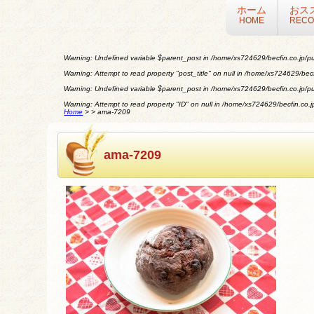
ホーム
おス
HOME
REC
Warning
: Undefined variable $parent_post in
/home/xs724629/becfin.co.jp/pu
Warning
: Attempt to read property "post_title" on null in
/home/xs724629/becfi
Warning
: Undefined variable $parent_post in
/home/xs724629/becfin.co.jp/pu
Warning
: Attempt to read property "ID" on null in
/home/xs724629/becfin.co.jp
Home
>
>
ama-7209
ama-7209