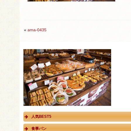
«
ama-0435
人気BEST5
食事パン