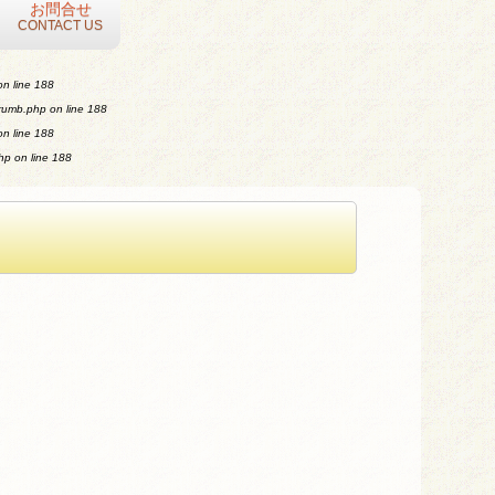
お問合せ
CONTACT US
n line
188
crumb.php
on line
188
n line
188
php
on line
188