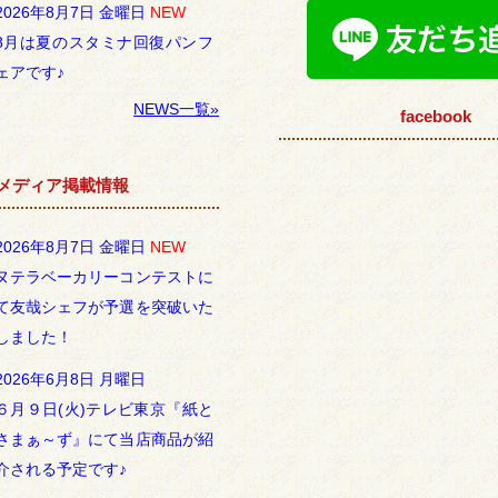
2026年8月7日 金曜日
NEW
8月は夏のスタミナ回復パンフ
ェアです♪
NEWS一覧»
facebook
メディア掲載情報
2026年8月7日 金曜日
NEW
ヌテラベーカリーコンテストに
て友哉シェフが予選を突破いた
しました！
2026年6月8日 月曜日
６月９日(火)テレビ東京『紙と
さまぁ～ず』にて当店商品が紹
介される予定です♪