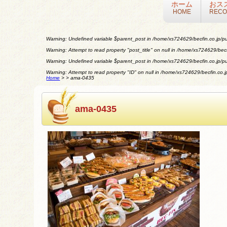
ホーム
おス
HOME
REC
Warning
: Undefined variable $parent_post in
/home/xs724629/becfin.co.jp/pu
Warning
: Attempt to read property "post_title" on null in
/home/xs724629/becfi
Warning
: Undefined variable $parent_post in
/home/xs724629/becfin.co.jp/pu
Warning
: Attempt to read property "ID" on null in
/home/xs724629/becfin.co.jp
Home
>
>
ama-0435
ama-0435