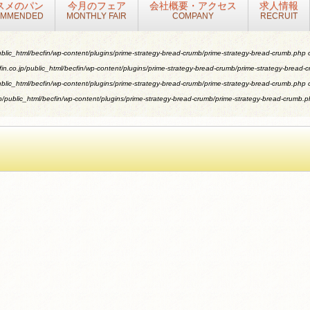
スメのパン
今月のフェア
会社概要・アクセス
求人情報
OMMENDED
MONTHLY FAIR
COMPANY
RECRUIT
blic_html/becfin/wp-content/plugins/prime-strategy-bread-crumb/prime-strategy-bread-crumb.php
o
n.co.jp/public_html/becfin/wp-content/plugins/prime-strategy-bread-crumb/prime-strategy-bread-
blic_html/becfin/wp-content/plugins/prime-strategy-bread-crumb/prime-strategy-bread-crumb.php
o
/public_html/becfin/wp-content/plugins/prime-strategy-bread-crumb/prime-strategy-bread-crumb.