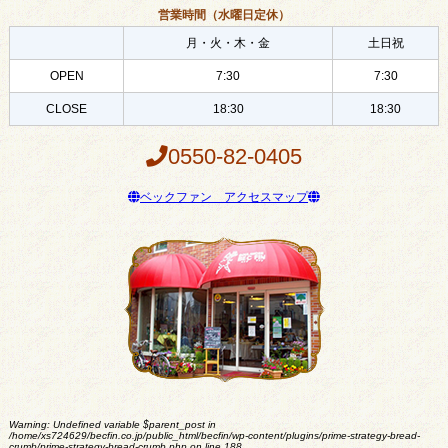
営業時間（水曜日定休）
月・火・木・金
土日祝
OPEN
7:30
7:30
CLOSE
18:30
18:30
0550-82-0405
ベックファン アクセスマップ
Warning
: Undefined variable $parent_post in
/home/xs724629/becfin.co.jp/public_html/becfin/wp-content/plugins/prime-strategy-bread-
crumb/prime-strategy-bread-crumb.php
on line
188