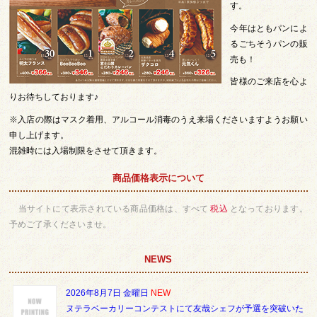
す。
今年はともパンによ
るごちそうパンの販
売も！
皆様のご来店を心よ
りお待ちしております♪
※入店の際はマスク着用、アルコール消毒のうえ来場くださいますようお願い
申し上げます。
混雑時には入場制限をさせて頂きます。
商品価格表示について
当サイトにて表示されている商品価格は、すべて
税込
となっております。
予めご了承くださいませ。
NEWS
2026年8月7日 金曜日
NEW
ヌテラベーカリーコンテストにて友哉シェフが予選を突破いた