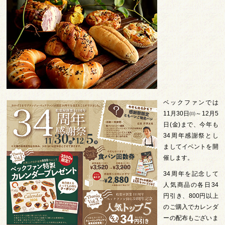
ベックファンでは
11月30日㈰～12月5
日(金)まで、今年も
34周年感謝祭とし
ましてイベントを開
催します。
34周年を記念して
人気商品の各日34
円引き、800円以上
のご購入でカレンダ
ーの配布もございま