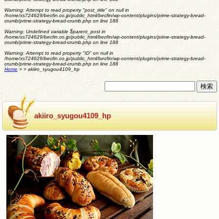
Warning
: Attempt to read property "post_title" on null in
/home/xs724629/becfin.co.jp/public_html/becfin/wp-content/plugins/prime-strategy-bread-
crumb/prime-strategy-bread-crumb.php
on line
188
Warning
: Undefined variable $parent_post in
/home/xs724629/becfin.co.jp/public_html/becfin/wp-content/plugins/prime-strategy-bread-
crumb/prime-strategy-bread-crumb.php
on line
188
Warning
: Attempt to read property "ID" on null in
/home/xs724629/becfin.co.jp/public_html/becfin/wp-content/plugins/prime-strategy-bread-
crumb/prime-strategy-bread-crumb.php
on line
188
Home
>
>
akiiro_syugou4109_hp
akiiro_syugou4109_hp