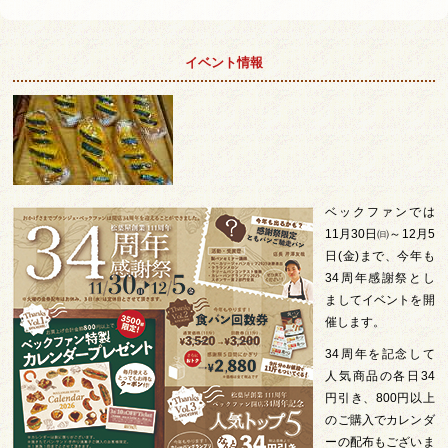
イベント情報
ベックファンでは
11月30日㈰～12月5
日(金)まで、今年も
34周年感謝祭とし
ましてイベントを開
催します。
34周年を記念して
人気商品の各日34
円引き、800円以上
のご購入でカレンダ
ーの配布もございま