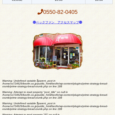
0550-82-0405
ベックファン アクセスマップ
Warning
: Undefined variable $parent_post in
/home/xs724629/becfin.co.jp/public_html/becfin/wp-content/plugins/prime-strategy-bread-
crumb/prime-strategy-bread-crumb.php
on line
188
Warning
: Attempt to read property "post_title" on null in
/home/xs724629/becfin.co.jp/public_html/becfin/wp-content/plugins/prime-strategy-bread-
crumb/prime-strategy-bread-crumb.php
on line
188
Warning
: Undefined variable $parent_post in
/home/xs724629/becfin.co.jp/public_html/becfin/wp-content/plugins/prime-strategy-bread-
crumb/prime-strategy-bread-crumb.php
on line
188
Warning
: Attempt to read property "ID" on null in