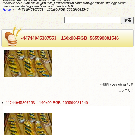
/home/xs724629/becfin.co.jp/public_html/becfin/wp-content/plugins/prime-strategy-bread-
crumb/prime-strategy-bread-crumb.php
on line
188
Home
>
>
-44744945307553__160x90-RGB_565590081546
-44744945307553__160x90-RGB_565590081546
公開日：2015年10月2日
カテゴリ：
«
-44744945307553__160x90-RGB_565590081546