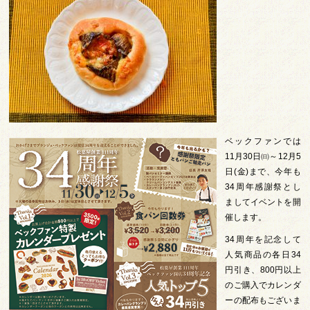
ベックファンでは
11月30日㈰～12月5
日(金)まで、今年も
34周年感謝祭とし
ましてイベントを開
催します。
34周年を記念して
人気商品の各日34
円引き、800円以上
のご購入でカレンダ
ーの配布もございま