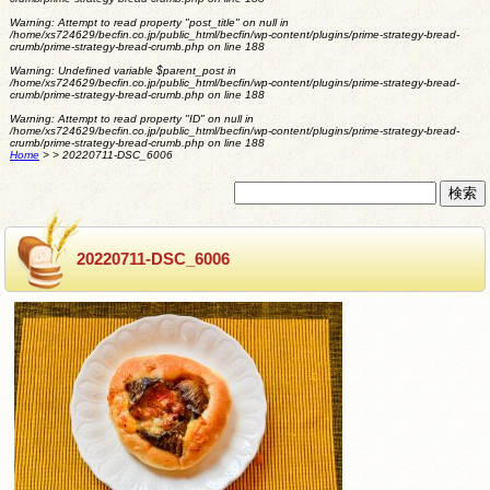
Warning
: Attempt to read property "post_title" on null in
/home/xs724629/becfin.co.jp/public_html/becfin/wp-content/plugins/prime-strategy-bread-
crumb/prime-strategy-bread-crumb.php
on line
188
Warning
: Undefined variable $parent_post in
/home/xs724629/becfin.co.jp/public_html/becfin/wp-content/plugins/prime-strategy-bread-
crumb/prime-strategy-bread-crumb.php
on line
188
Warning
: Attempt to read property "ID" on null in
/home/xs724629/becfin.co.jp/public_html/becfin/wp-content/plugins/prime-strategy-bread-
crumb/prime-strategy-bread-crumb.php
on line
188
Home
>
>
20220711-DSC_6006
20220711-DSC_6006