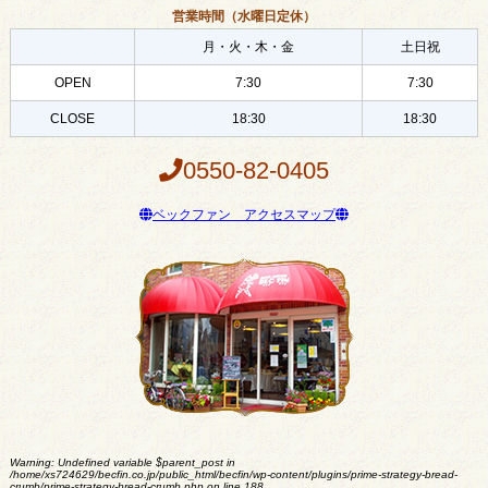
営業時間（水曜日定休）
月・火・木・金
土日祝
OPEN
7:30
7:30
CLOSE
18:30
18:30
0550-82-0405
ベックファン アクセスマップ
Warning
: Undefined variable $parent_post in
/home/xs724629/becfin.co.jp/public_html/becfin/wp-content/plugins/prime-strategy-bread-
crumb/prime-strategy-bread-crumb.php
on line
188