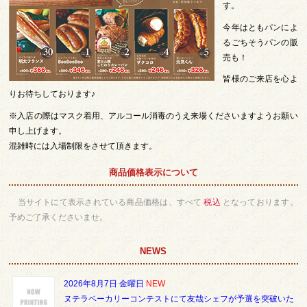
す。
今年はともパンによ
るごちそうパンの販
売も！
皆様のご来店を心よ
りお待ちしております♪
※入店の際はマスク着用、アルコール消毒のうえ来場くださいますようお願い
申し上げます。
混雑時には入場制限をさせて頂きます。
商品価格表示について
当サイトにて表示されている商品価格は、すべて
税込
となっております。
予めご了承くださいませ。
NEWS
2026年8月7日 金曜日
NEW
ヌテラベーカリーコンテストにて友哉シェフが予選を突破いた