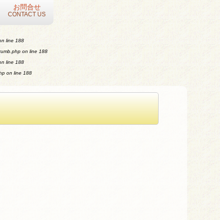
お問合せ
CONTACT US
n line
188
crumb.php
on line
188
n line
188
php
on line
188