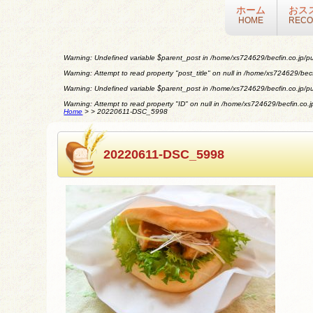
ホーム
おス
HOME
REC
Warning
: Undefined variable $parent_post in
/home/xs724629/becfin.co.jp/pu
Warning
: Attempt to read property "post_title" on null in
/home/xs724629/becfi
Warning
: Undefined variable $parent_post in
/home/xs724629/becfin.co.jp/pu
Warning
: Attempt to read property "ID" on null in
/home/xs724629/becfin.co.jp
Home
>
>
20220611-DSC_5998
20220611-DSC_5998