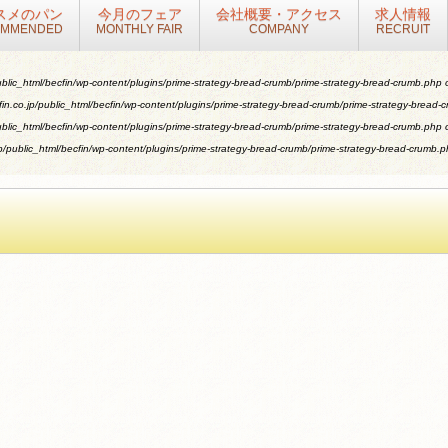
スメのパン
今月のフェア
会社概要・アクセス
求人情報
OMMENDED
MONTHLY FAIR
COMPANY
RECRUIT
blic_html/becfin/wp-content/plugins/prime-strategy-bread-crumb/prime-strategy-bread-crumb.php
o
n.co.jp/public_html/becfin/wp-content/plugins/prime-strategy-bread-crumb/prime-strategy-bread-
blic_html/becfin/wp-content/plugins/prime-strategy-bread-crumb/prime-strategy-bread-crumb.php
o
/public_html/becfin/wp-content/plugins/prime-strategy-bread-crumb/prime-strategy-bread-crumb.