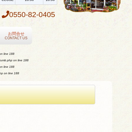
0550-82-0405
お問合せ
CONTACT US
n line
188
crumb.php
on line
188
n line
188
php
on line
188