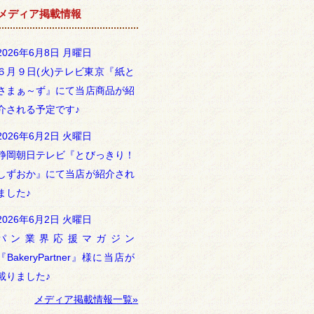
メディア掲載情報
2026年6月8日 月曜日
６月９日(火)テレビ東京『紙と
さまぁ～ず』にて当店商品が紹
介される予定です♪
2026年6月2日 火曜日
静岡朝日テレビ『とびっきり！
しずおか』にて当店が紹介され
ました♪
2026年6月2日 火曜日
パン業界応援マガジン
『BakeryPartner』様に当店が
載りました♪
メディア掲載情報一覧»