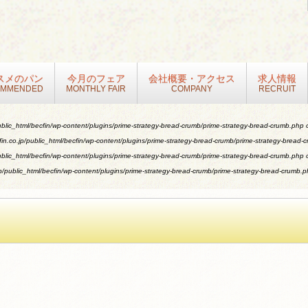
スメのパン
今月のフェア
会社概要・アクセス
求人情報
OMMENDED
MONTHLY FAIR
COMPANY
RECRUIT
blic_html/becfin/wp-content/plugins/prime-strategy-bread-crumb/prime-strategy-bread-crumb.php
o
n.co.jp/public_html/becfin/wp-content/plugins/prime-strategy-bread-crumb/prime-strategy-bread-
blic_html/becfin/wp-content/plugins/prime-strategy-bread-crumb/prime-strategy-bread-crumb.php
o
/public_html/becfin/wp-content/plugins/prime-strategy-bread-crumb/prime-strategy-bread-crumb.