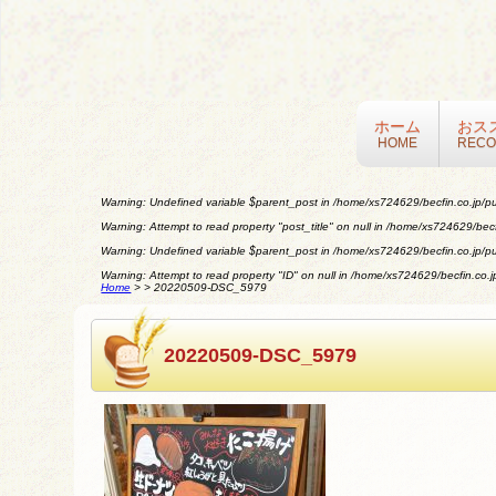
ホーム
おス
HOME
REC
Warning
: Undefined variable $parent_post in
/home/xs724629/becfin.co.jp/pu
Warning
: Attempt to read property "post_title" on null in
/home/xs724629/becfi
Warning
: Undefined variable $parent_post in
/home/xs724629/becfin.co.jp/pu
Warning
: Attempt to read property "ID" on null in
/home/xs724629/becfin.co.jp
Home
>
>
20220509-DSC_5979
20220509-DSC_5979