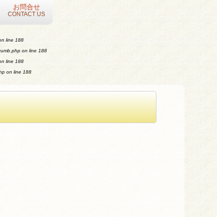
お問合せ
CONTACT US
n line
188
crumb.php
on line
188
n line
188
php
on line
188