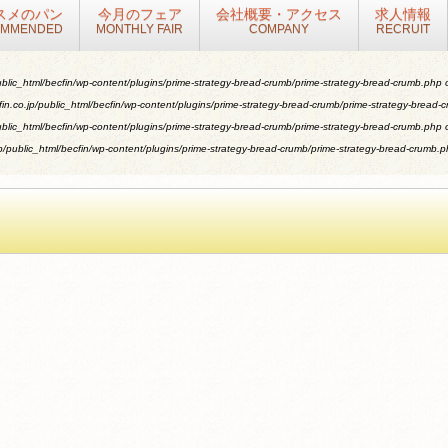
スメのパン
今月のフェア
会社概要・アクセス
求人情報
OMMENDED
MONTHLY FAIR
COMPANY
RECRUIT
blic_html/becfin/wp-content/plugins/prime-strategy-bread-crumb/prime-strategy-bread-crumb.php
o
n.co.jp/public_html/becfin/wp-content/plugins/prime-strategy-bread-crumb/prime-strategy-bread-
blic_html/becfin/wp-content/plugins/prime-strategy-bread-crumb/prime-strategy-bread-crumb.php
o
/public_html/becfin/wp-content/plugins/prime-strategy-bread-crumb/prime-strategy-bread-crumb.