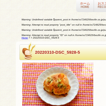
ホーム
おス
HOME
REC
Warning
: Undefined variable $parent_post in
/home/xs724629/becfin.co.jp/pu
Warning
: Attempt to read property "post_title" on null in
/home/xs724629/becfi
Warning
: Undefined variable $parent_post in
/home/xs724629/becfin.co.jp/pu
Warning
: Attempt to read property "ID" on null in
/home/xs724629/becfin.co.jp
Home
>
>
20220310-DSC_5928-5
20220310-DSC_5928-5