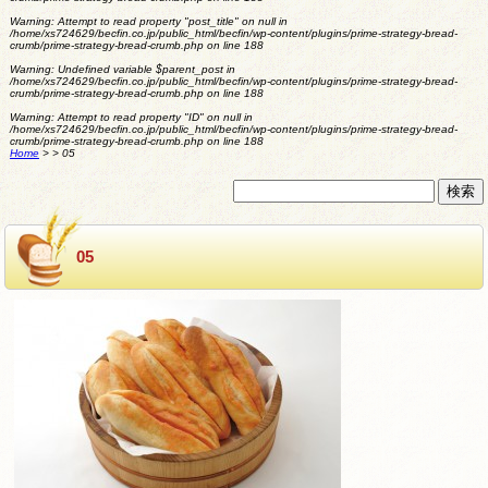
Warning
: Attempt to read property "post_title" on null in
/home/xs724629/becfin.co.jp/public_html/becfin/wp-content/plugins/prime-strategy-bread-
crumb/prime-strategy-bread-crumb.php
on line
188
Warning
: Undefined variable $parent_post in
/home/xs724629/becfin.co.jp/public_html/becfin/wp-content/plugins/prime-strategy-bread-
crumb/prime-strategy-bread-crumb.php
on line
188
Warning
: Attempt to read property "ID" on null in
/home/xs724629/becfin.co.jp/public_html/becfin/wp-content/plugins/prime-strategy-bread-
crumb/prime-strategy-bread-crumb.php
on line
188
Home
>
>
05
05