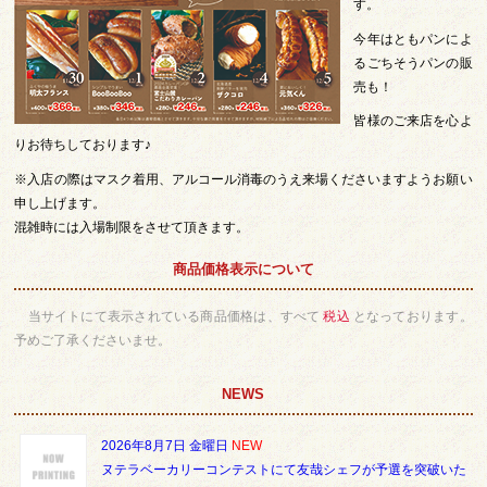
す。
今年はともパンによ
るごちそうパンの販
売も！
皆様のご来店を心よ
りお待ちしております♪
※入店の際はマスク着用、アルコール消毒のうえ来場くださいますようお願い
申し上げます。
混雑時には入場制限をさせて頂きます。
商品価格表示について
当サイトにて表示されている商品価格は、すべて
税込
となっております。
予めご了承くださいませ。
NEWS
2026年8月7日 金曜日
NEW
ヌテラベーカリーコンテストにて友哉シェフが予選を突破いた