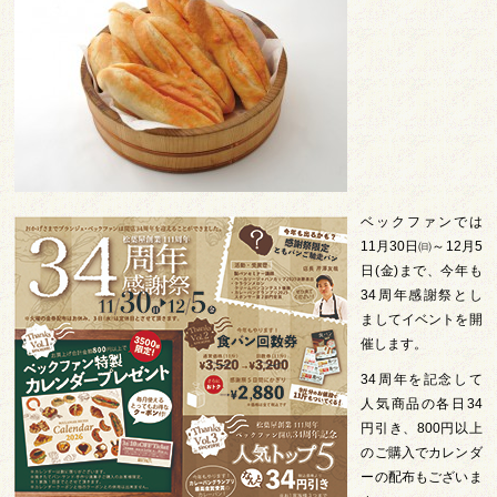
ベックファンでは
11月30日㈰～12月5
日(金)まで、今年も
34周年感謝祭とし
ましてイベントを開
催します。
34周年を記念して
人気商品の各日34
円引き、800円以上
のご購入でカレンダ
ーの配布もございま