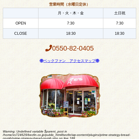
営業時間（水曜日定休）
月・火・木・金
土日祝
OPEN
7:30
7:30
CLOSE
18:30
18:30
0550-82-0405
ベックファン アクセスマップ
Warning
: Undefined variable $parent_post in
/home/xs724629/becfin.co.jp/public_html/becfin/wp-content/plugins/prime-strategy-bread-
crumb/prime-strategy-bread-crumb.php
on line
188