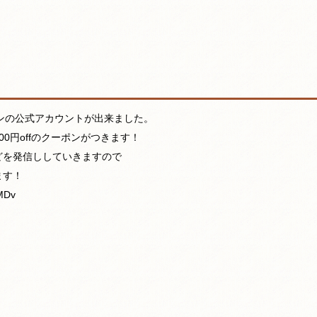
ァンの公式アカウントが出来ました。
00円offのクーポンがつきます！
どを発信ししていきますので
ます！
yMDv