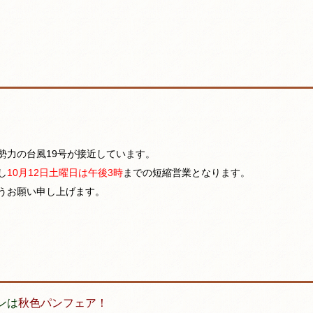
勢力の台風19号が接近しています。
し
10月12日土曜日は午後3時
までの短縮営業となります。
うお願い申し上げます。
ンは
秋色パンフェア！