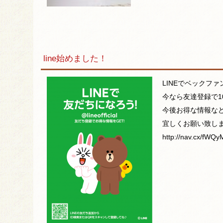
line始めました！
LINEでベックフ
今なら友達登録で1
今後お得な情報な
宜しくお願い致し
http://nav.cx/fWQ