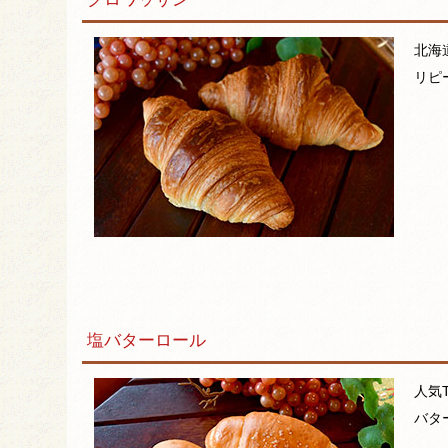
北海
リピ
塩バターロール
人気
バタ