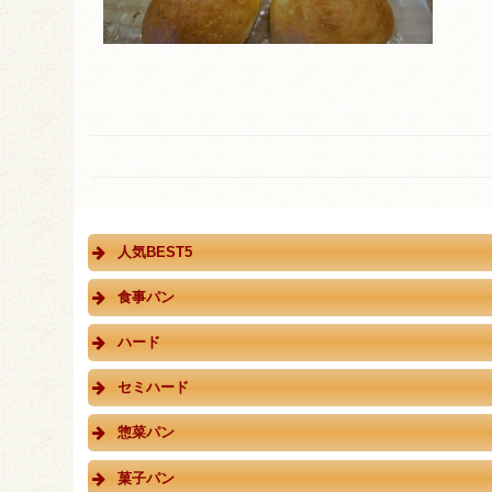
人気BEST5
食事パン
ハード
セミハード
惣菜パン
菓子パン