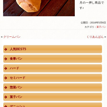
月の一押し商品で
す♪
公開日：2016年5月6日
カテゴリ：
菓子パン
«
クリームパン
くりあんぱん
»
人気BEST5
食事パン
ハード
セミハード
惣菜パン
菓子パン
デニッシュ