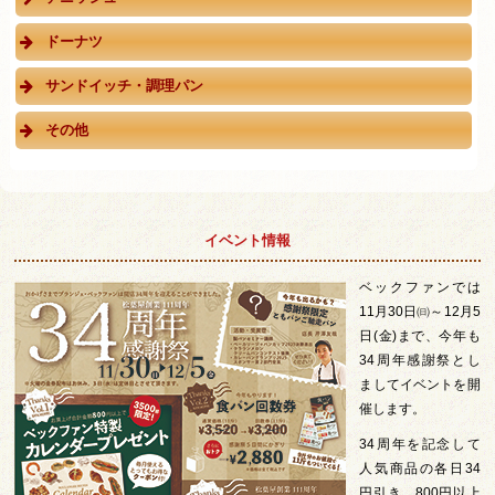
ドーナツ
サンドイッチ・調理パン
その他
イベント情報
ベックファンでは
11月30日㈰～12月5
日(金)まで、今年も
34周年感謝祭とし
ましてイベントを開
催します。
34周年を記念して
人気商品の各日34
円引き、800円以上