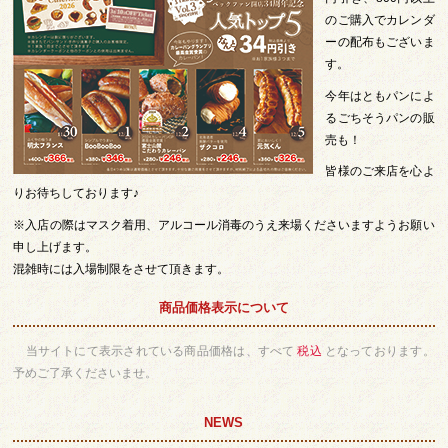
のご購入でカレンダ
ーの配布もございま
す。
今年はともパンによ
るごちそうパンの販
売も！
皆様のご来店を心よ
りお待ちしております♪
※入店の際はマスク着用、アルコール消毒のうえ来場くださいますようお願い
申し上げます。
混雑時には入場制限をさせて頂きます。
商品価格表示について
当サイトにて表示されている商品価格は、すべて
税込
となっております。
予めご了承くださいませ。
NEWS