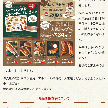
ましてイベントを開
催します。
34周年を記念して
人気商品の各日34
円引き、800円以上
のご購入でカレンダ
ーの配布もございま
す。
今年はともパンによ
るごちそうパンの販
売も！
皆様のご来店を心よ
りお待ちしております♪
※入店の際はマスク着用、アルコール消毒のうえ来場くださいますようお願い
申し上げます。
混雑時には入場制限をさせて頂きます。
商品価格表示について