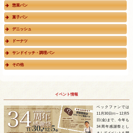
惣菜パン
菓子パン
デニッシュ
ドーナツ
サンドイッチ・調理パン
その他
イベント情報
ベックファンでは
11月30日㈰～12月5
日(金)まで、今年も
34周年感謝祭とし