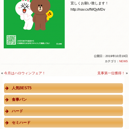
宜しくお願い致します！
http://nav.cx/fWQyMDv
公開日：2019年10月19日
カテゴリ：
NEWS
«
今月はハロウィンフェア！
見事第一位獲得！
»
人気BEST5
食事パン
ハード
セミハード