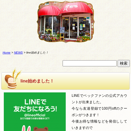
Home
>
NEWS
>
line始めました！
line始めました！
LINEでベックファンの公式アカウ
ントが出来ました。
今なら友達登録で100円offのクー
ポンがつきます！
今後お得な情報などを発信しして
いきますので