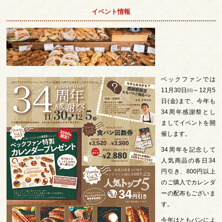
イベント情報
ベックファンでは
11月30日㈰～12月5
日(金)まで、今年も
34周年感謝祭とし
ましてイベントを開
催します。
34周年を記念して
人気商品の各日34
円引き、800円以上
のご購入でカレンダ
ーの配布もございま
す。
今年はともパンによ