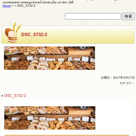
crumb/prime-strategy-bread-crumb.php
on line
188
Home
>
>
DSC_5732-2
DSC_5732-2
公開日：2017年3月17日
カテゴリ：
«
DSC_5732-2