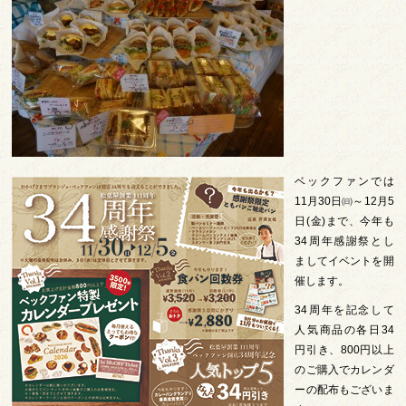
ベックファンでは
11月30日㈰～12月5
日(金)まで、今年も
34周年感謝祭とし
ましてイベントを開
催します。
34周年を記念して
人気商品の各日34
円引き、800円以上
のご購入でカレンダ
ーの配布もございま