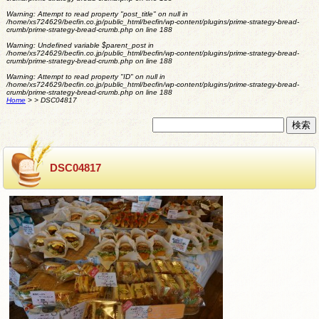
Warning
: Attempt to read property "post_title" on null in
/home/xs724629/becfin.co.jp/public_html/becfin/wp-content/plugins/prime-strategy-bread-
crumb/prime-strategy-bread-crumb.php
on line
188
Warning
: Undefined variable $parent_post in
/home/xs724629/becfin.co.jp/public_html/becfin/wp-content/plugins/prime-strategy-bread-
crumb/prime-strategy-bread-crumb.php
on line
188
Warning
: Attempt to read property "ID" on null in
/home/xs724629/becfin.co.jp/public_html/becfin/wp-content/plugins/prime-strategy-bread-
crumb/prime-strategy-bread-crumb.php
on line
188
Home
>
>
DSC04817
DSC04817