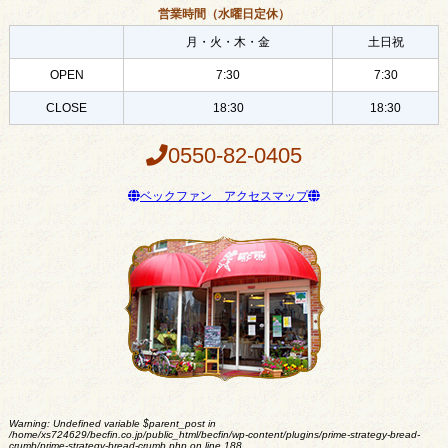
営業時間（水曜日定休）
月・火・木・金
土日祝
OPEN
7:30
7:30
CLOSE
18:30
18:30
0550-82-0405
ベックファン アクセスマップ
Warning
: Undefined variable $parent_post in
/home/xs724629/becfin.co.jp/public_html/becfin/wp-content/plugins/prime-strategy-bread-
crumb/prime-strategy-bread-crumb.php
on line
188