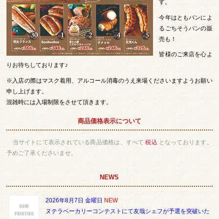
す。
今年はともパンによ
るごちそうパンの販
売も！
皆様のご来店を心よ
りお待ちしております♪
※入店の際はマスク着用、アルコール消毒のうえ来場くださいますようお願い
申し上げます。
混雑時には入場制限をさせて頂きます。
商品価格表示について
当サイトにて表示されている商品価格は、すべて
税込
となっております。
予めご了承くださいませ。
NEWS
2026年8月7日 金曜日
NEW
ヌテラベーカリーコンテストにて友哉シェフが予選を突破いた