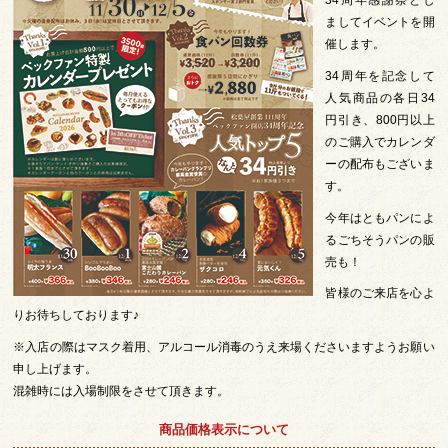
34周年感謝祭とし
ましてイベントを開
催します。
34周年を記念して
人気商品の各日34
円引き、800円以上
のご購入でカレンダ
ーの配布もございま
す。
今年はともパンによ
るごちそうパンの販
売も！
皆様のご来店を心よ
りお待ちしております♪
※入店の際はマスク着用、アルコール消毒のうえ来場くださいますようお願い
申し上げます。
混雑時には入場制限をさせて頂きます。
商品価格表示について