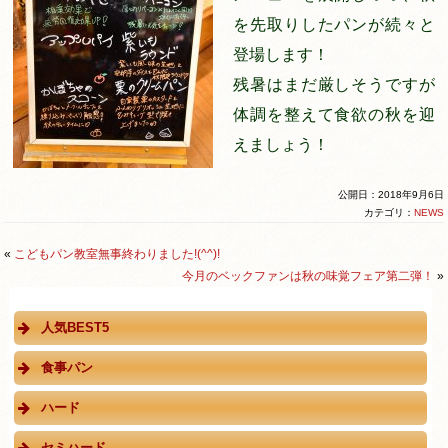
を先取りしたパンが続々と
登場します！
残暑はまだ厳しそうですが
体調を整えて食欲の秋を迎
えましょう！
公開日：2018年9月6日
カテゴリ：
NEWS
«
こどもパン教室無事終わりました!(^^)!
今月のベックファンは秋の味覚フェア第二弾！
»
人気BEST5
食事パン
ハード
セミハード