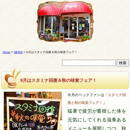
Home
>
NEWS
>
9月はスタミナ回復＆秋の味覚フェア！
9月はスタミナ回復＆秋の味覚フェア！
今月のベックファンは「
スタミナ回
」
復と秋の味覚フェア！
猛暑で疲労が蓄積した体を
元気にしてくれる滋養ある
メニューを展開しつつ、秋