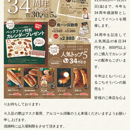
11月30日㈰～12月5
日(金)まで、今年も
34周年感謝祭とし
ましてイベントを開
催します。
34周年を記念して
人気商品の各日34
円引き、800円以上
のご購入でカレンダ
ーの配布もございま
す。
今年はともパンによ
るごちそうパンの販
売も！
皆様のご来店を心よ
りお待ちしております♪
※入店の際はマスク着用、アルコール消毒のうえ来場くださいますようお願い
申し上げます。
混雑時には入場制限をさせて頂きます。