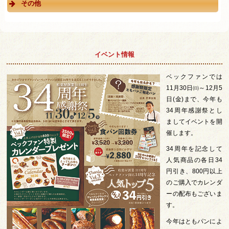
その他
イベント情報
ベックファンでは
11月30日㈰～12月5
日(金)まで、今年も
34周年感謝祭とし
ましてイベントを開
催します。
34周年を記念して
人気商品の各日34
円引き、800円以上
のご購入でカレンダ
ーの配布もございま
す。
今年はともパンによ