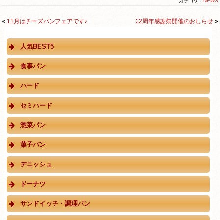
カテゴリ：
NEWS
«
11月はチーズパンフェアです♪
32周年感謝祭開催のおしらせ
»
人気BEST5
食事パン
ハード
セミハード
惣菜パン
菓子パン
デニッシュ
ドーナツ
サンドイッチ・調理パン