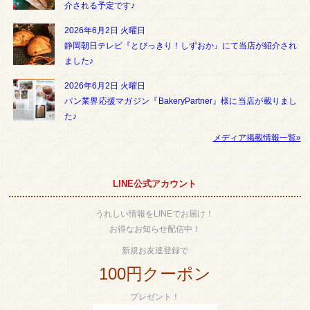
介される予定です♪
2026年6月2日 火曜日
静岡朝日テレビ『とびっきり！しずおか』にて当店が紹介され
ました♪
2026年6月2日 火曜日
パン業界応援マガジン『BakeryPartner』様に当店が載りまし
た♪
メディア掲載情報一覧»
LINE公式アカウント
うれしい情報をLINEでお届け！
お得なお知らせ配信中！
新規お友達登録で
100円クーポン
プレゼント！