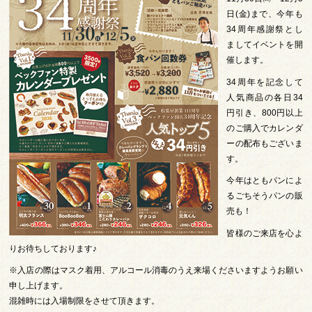
日(金)まで、今年も
34周年感謝祭とし
ましてイベントを開
催します。
34周年を記念して
人気商品の各日34
円引き、800円以上
のご購入でカレンダ
ーの配布もございま
す。
今年はともパンによ
るごちそうパンの販
売も！
皆様のご来店を心よ
りお待ちしております♪
※入店の際はマスク着用、アルコール消毒のうえ来場くださいますようお願い
申し上げます。
混雑時には入場制限をさせて頂きます。