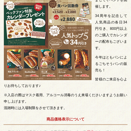
ましてイベントを開
催します。
34周年を記念して
人気商品の各日34
円引き、800円以上
のご購入でカレンダ
ーの配布もございま
す。
今年はともパンによ
るごちそうパンの販
売も！
皆様のご来店を心よ
りお待ちしております♪
※入店の際はマスク着用、アルコール消毒のうえ来場くださいますようお願い
申し上げます。
混雑時には入場制限をさせて頂きます。
商品価格表示について