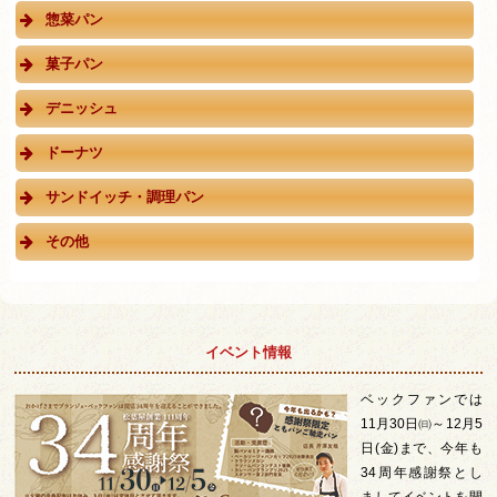
惣菜パン
菓子パン
デニッシュ
ドーナツ
サンドイッチ・調理パン
その他
イベント情報
ベックファンでは
11月30日㈰～12月5
日(金)まで、今年も
34周年感謝祭とし