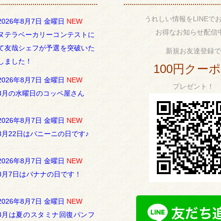
うれしい情報をLINEで
2026年8月7日 金曜日
NEW
お得なお知らせ配信
ヌテラベーカリーコンテストに
て友哉シェフが予選を突破いた
新規お友達登録で
しました！
100円クー
2026年8月7日 金曜日
NEW
プレゼント！
8月の水曜日のコッペ屋さん
2026年8月7日 金曜日
NEW
8月22日はパニーニの日です♪
2026年8月7日 金曜日
NEW
8月7日はバナナの日です！
2026年8月7日 金曜日
NEW
8月は夏のスタミナ回復パンフ