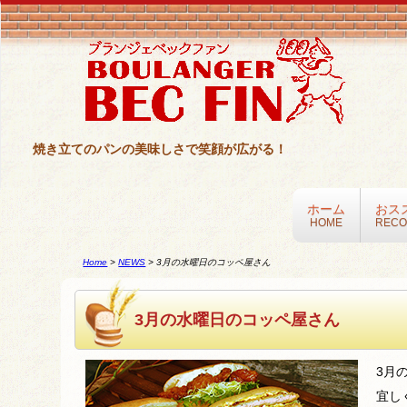
焼き立てのパンの美味しさで笑顔が広がる！
ホーム
おス
HOME
REC
Home
>
NEWS
>
3月の水曜日のコッペ屋さん
3月の水曜日のコッペ屋さん
3月
宜し