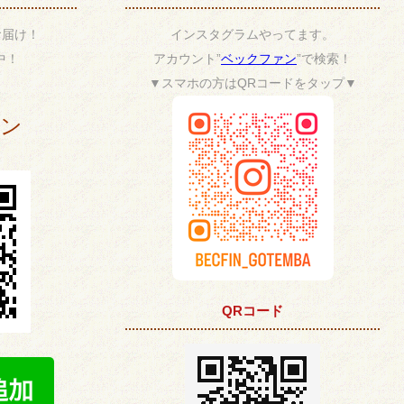
お届け！
インスタグラムやってます。
中！
アカウント”
ベックファン
”で検索！
▼スマホの方はQRコードをタップ▼
ポン
QRコード