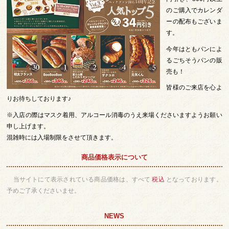
のご購入でカレンダ
ーの配布もございま
す。
今年はともパンによ
るごちそうパンの販
売も！
皆様のご来店を心よ
りお待ちしております♪
※入店の際はマスク着用、アルコール消毒のうえ来場くださいますようお願い
申し上げます。
混雑時には入場制限をさせて頂きます。
商品価格表示について
当サイトにて表示されている商品価格は、すべて
税込
となっております。
予めご了承くださいませ。
NEWS