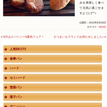
みを美味しく食べ
て元気に過ごせま
すように(^^♪
公開日：2023年8月29日
カテゴリ：
NEWS
«
8月はスパイシー&夏色フェア！
さつまいもラウンドお待たせしました♪
»
人気BEST5
食事パン
ハード
セミハード
惣菜パン
菓子パン
デニッシュ