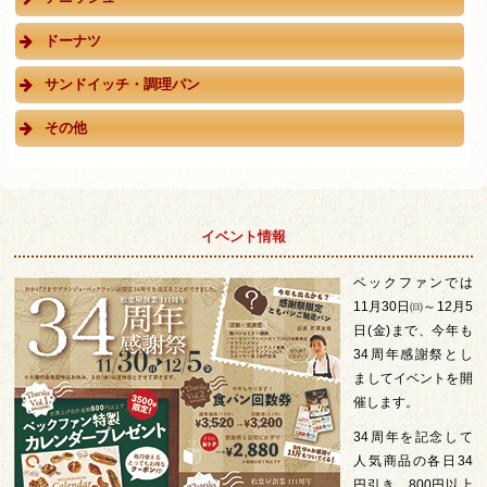
ドーナツ
サンドイッチ・調理パン
その他
イベント情報
ベックファンでは
11月30日㈰～12月5
日(金)まで、今年も
34周年感謝祭とし
ましてイベントを開
催します。
34周年を記念して
人気商品の各日34
円引き、800円以上