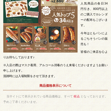
人気商品の各日34
円引き、800円以上
のご購入でカレンダ
ーの配布もございま
す。
今年はともパンによ
るごちそうパンの販
売も！
皆様のご来店を心よ
りお待ちしております♪
※入店の際はマスク着用、アルコール消毒のうえ来場くださいますようお願い
申し上げます。
混雑時には入場制限をさせて頂きます。
商品価格表示について
当サイトにて表示されている商品価格は、すべて
税込
となっております。
予めご了承くださいませ。