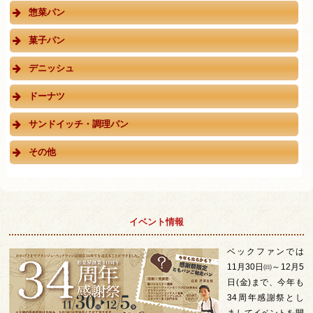
惣菜パン
菓子パン
デニッシュ
ドーナツ
サンドイッチ・調理パン
その他
イベント情報
ベックファンでは
11月30日㈰～12月5
日(金)まで、今年も
34周年感謝祭とし