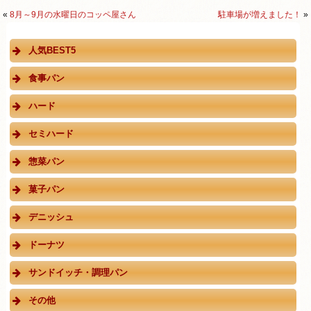
«
8月～9月の水曜日のコッペ屋さん
駐車場が増えました！
»
人気BEST5
食事パン
ハード
セミハード
惣菜パン
菓子パン
デニッシュ
ドーナツ
サンドイッチ・調理パン
その他