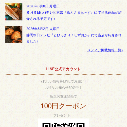
2026年6月8日 月曜日
６月９日(火)テレビ東京『紙とさまぁ～ず』にて当店商品が紹
介される予定です♪
2026年6月2日 火曜日
静岡朝日テレビ『とびっきり！しずおか』にて当店が紹介され
ました♪
メディア掲載情報一覧»
LINE公式アカウント
うれしい情報をLINEでお届け！
お得なお知らせ配信中！
新規お友達登録で
100円クーポン
プレゼント！