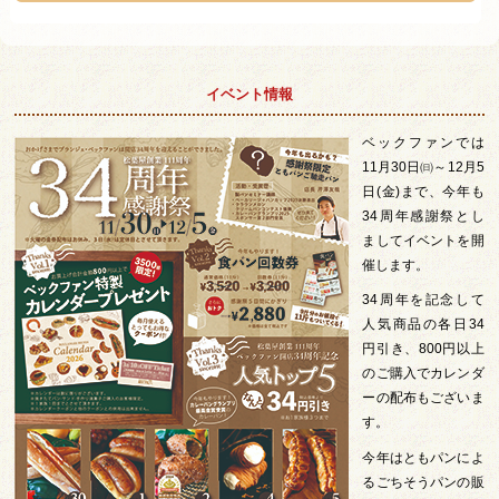
イベント情報
ベックファンでは
11月30日㈰～12月5
日(金)まで、今年も
34周年感謝祭とし
ましてイベントを開
催します。
34周年を記念して
人気商品の各日34
円引き、800円以上
のご購入でカレンダ
ーの配布もございま
す。
今年はともパンによ
るごちそうパンの販