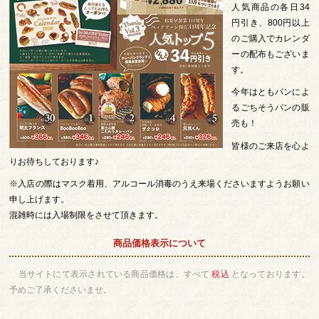
人気商品の各日34
円引き、800円以上
のご購入でカレンダ
ーの配布もございま
す。
今年はともパンによ
るごちそうパンの販
売も！
皆様のご来店を心よ
りお待ちしております♪
※入店の際はマスク着用、アルコール消毒のうえ来場くださいますようお願い
申し上げます。
混雑時には入場制限をさせて頂きます。
商品価格表示について
当サイトにて表示されている商品価格は、すべて
税込
となっております。
予めご了承くださいませ。