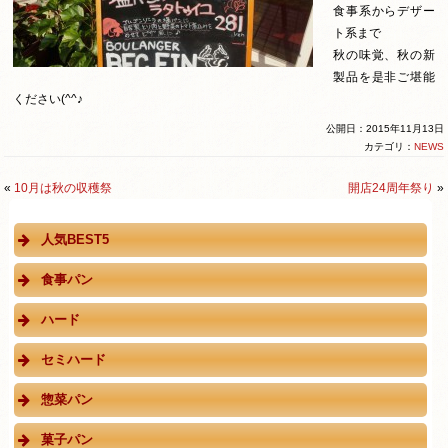
食事系からデザー
ト系まで
秋の味覚、秋の新
製品を是非ご堪能
ください(^^♪
公開日：2015年11月13日
カテゴリ：
NEWS
«
10月は秋の収穫祭
開店24周年祭り
»
人気BEST5
食事パン
ハード
セミハード
惣菜パン
菓子パン