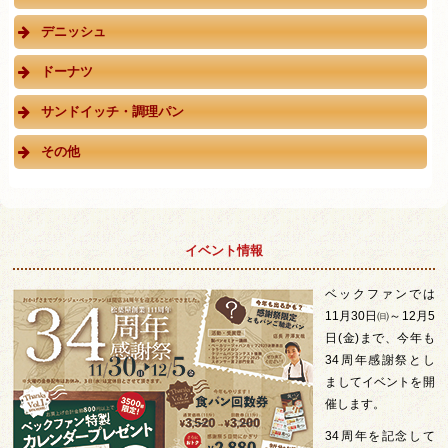
デニッシュ
ドーナツ
サンドイッチ・調理パン
その他
イベント情報
ベックファンでは
11月30日㈰～12月5
日(金)まで、今年も
34周年感謝祭とし
ましてイベントを開
催します。
34周年を記念して