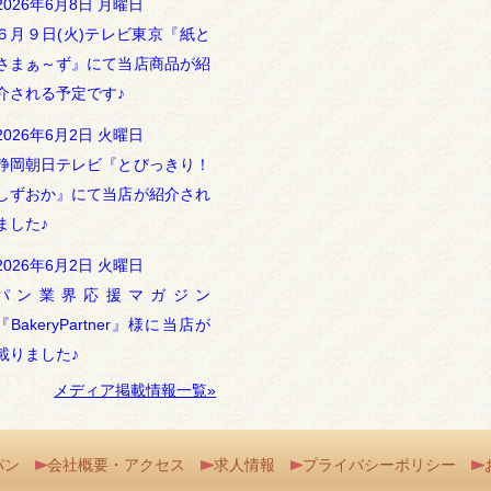
2026年6月8日 月曜日
６月９日(火)テレビ東京『紙と
さまぁ～ず』にて当店商品が紹
介される予定です♪
2026年6月2日 火曜日
静岡朝日テレビ『とびっきり！
しずおか』にて当店が紹介され
ました♪
2026年6月2日 火曜日
パン業界応援マガジン
『BakeryPartner』様に当店が
載りました♪
メディア掲載情報一覧»
パン
会社概要・アクセス
求人情報
プライバシーポリシー