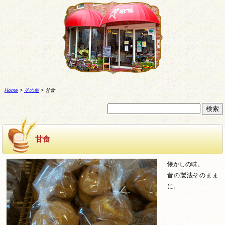
Home
>
その他
>
甘食
甘食
懐かしの味。
昔の製法そのまま
に。