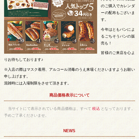
のご購入でカレンダ
ーの配布もございま
す。
今年はともパンによ
るごちそうパンの販
売も！
皆様のご来店を心よ
りお待ちしております♪
※入店の際はマスク着用、アルコール消毒のうえ来場くださいますようお願い
申し上げます。
混雑時には入場制限をさせて頂きます。
商品価格表示について
当サイトにて表示されている商品価格は、すべて
税込
となっております。
予めご了承くださいませ。
NEWS