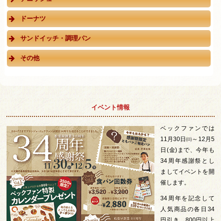
ドーナツ
サンドイッチ・調理パン
その他
イベント情報
ベックファンでは
11月30日㈰～12月5
日(金)まで、今年も
34周年感謝祭とし
ましてイベントを開
催します。
34周年を記念して
人気商品の各日34
円引き、800円以上