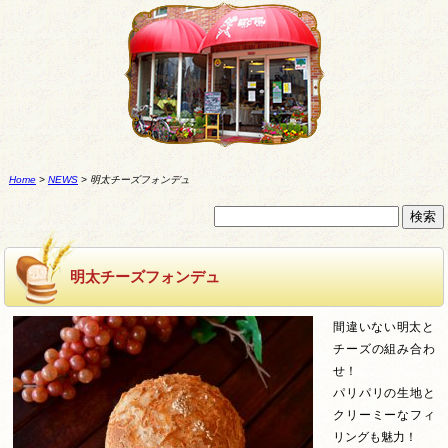
Home
>
NEWS
>
明太チーズフォンデュ
明太チーズフォンデュ
間違いない明太と
チーズの組み合わ
せ！
パリパリの生地と
クリーミーなフィ
リングも魅力！