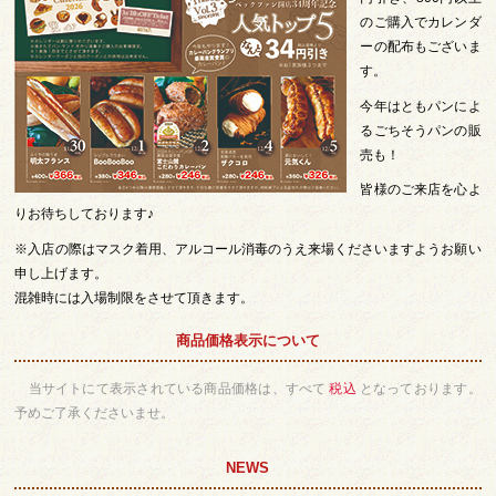
のご購入でカレンダ
ーの配布もございま
す。
今年はともパンによ
るごちそうパンの販
売も！
皆様のご来店を心よ
りお待ちしております♪
※入店の際はマスク着用、アルコール消毒のうえ来場くださいますようお願い
申し上げます。
混雑時には入場制限をさせて頂きます。
商品価格表示について
当サイトにて表示されている商品価格は、すべて
税込
となっております。
予めご了承くださいませ。
NEWS