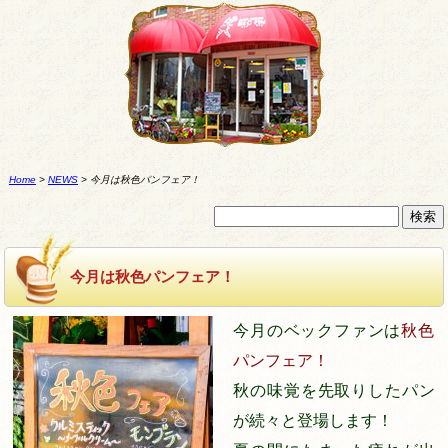
Home
>
NEWS
>
今月は秋色パンフェア！
今月は秋色パンフェア！
今月のベックファンは
秋色
パンフェア！
秋の味覚を先取りしたパン
が続々と登場します！