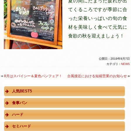
夏の間にたまった疲れが出
てくるころですが季節に合
った栄養いっぱいの旬の食
材を美味しく食べて元気に
食欲の秋を迎えましょう！
公開日：2019年9月7日
カテゴリ：
NEWS
«
8月はスパイシー＆夏色パンフェア！
台風接近における短縮営業のお知らせ
»
人気BEST5
食事パン
ハード
セミハード