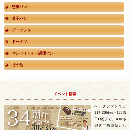
惣菜パン
菓子パン
デニッシュ
ドーナツ
サンドイッチ・調理パン
その他
イベント情報
ベックファンでは
11月30日㈰～12月5
日(金)まで、今年も
34周年感謝祭とし