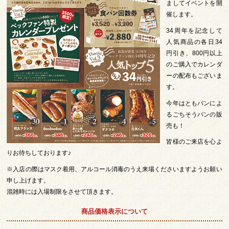
ましてイベントを開
催します。
34周年を記念して
人気商品の各日34
円引き、800円以上
のご購入でカレンダ
ーの配布もございま
す。
今年はともパンによ
るごちそうパンの販
売も！
皆様のご来店を心よ
りお待ちしております♪
※入店の際はマスク着用、アルコール消毒のうえ来場くださいますようお願い
申し上げます。
混雑時には入場制限をさせて頂きます。
商品価格表示について