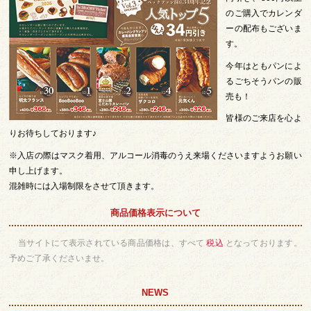
のご購入でカレンダ
ーの配布もございま
す。
今年はともパンによ
るごちそうパンの販
売も！
皆様のご来店を心よ
りお待ちしております♪
※入店の際はマスク着用、アルコール消毒のうえ来場くださいますようお願い
申し上げます。
混雑時には入場制限をさせて頂きます。
商品価格表示について
当サイトにて表示されている商品価格は、すべて
税込
となっております。
予めご了承くださいませ。
NEWS