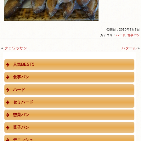
公開日：2015年7月7日
カテゴリ：
ハード
,
食事パン
«
クロワッサン
バタール
»
人気BEST5
食事パン
ハード
セミハード
惣菜パン
菓子パン
デニッシュ