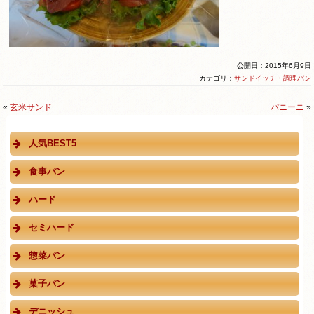
公開日：2015年6月9日
カテゴリ：
サンドイッチ・調理パン
«
玄米サンド
パニーニ
»
人気BEST5
食事パン
ハード
セミハード
惣菜パン
菓子パン
デニッシュ