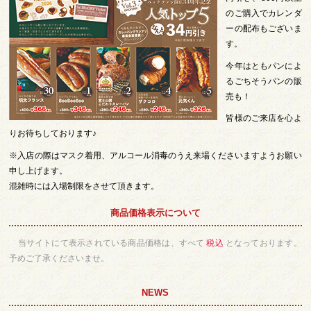
のご購入でカレンダ
ーの配布もございま
す。
今年はともパンによ
るごちそうパンの販
売も！
皆様のご来店を心よ
りお待ちしております♪
※入店の際はマスク着用、アルコール消毒のうえ来場くださいますようお願い
申し上げます。
混雑時には入場制限をさせて頂きます。
商品価格表示について
当サイトにて表示されている商品価格は、すべて
税込
となっております。
予めご了承くださいませ。
NEWS