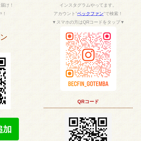
お届け！
インスタグラムやってます。
中！
アカウント”
ベックファン
”で検索！
▼スマホの方はQRコードをタップ▼
ポン
QRコード