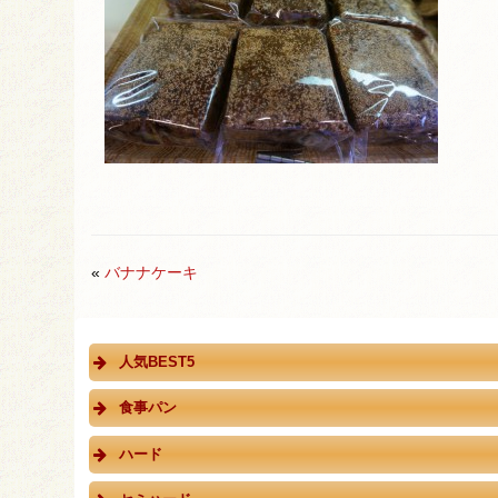
«
バナナケーキ
人気BEST5
食事パン
ハード