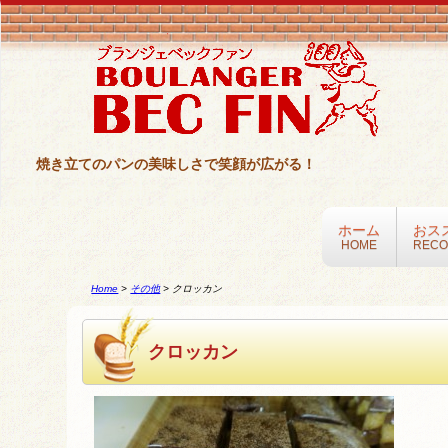
焼き立てのパンの美味しさで笑顔が広がる！
ホーム
おス
HOME
REC
Home
>
その他
>
クロッカン
クロッカン