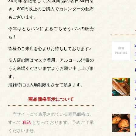
34周年を記念して人気商品の各日34円引
き、800円以上のご購入でカレンダーの配布
もございます。
今年はともパンによるごちそうパンの販売
も！
皆様のご来店を心よりお待ちしております♪
※入店の際はマスク着用、アルコール消毒の
うえ来場くださいますようお願い申し上げま
す。
混雑時には入場制限をさせて頂きます。
商品価格表示について
当サイトにて表示されている商品価格は、
すべて
税込
となっております。予めご了承
くださいませ。