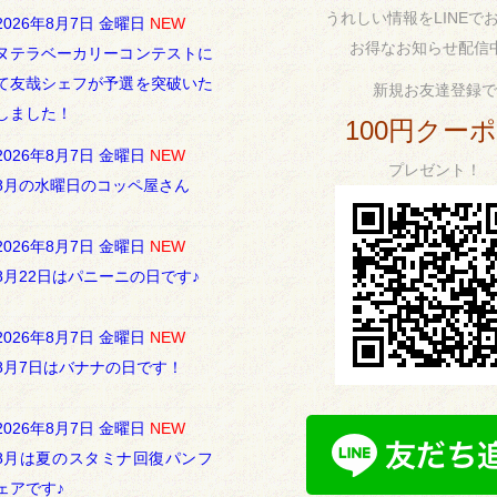
うれしい情報をLINEで
2026年8月7日 金曜日
NEW
お得なお知らせ配信
ヌテラベーカリーコンテストに
て友哉シェフが予選を突破いた
新規お友達登録で
しました！
100円クー
2026年8月7日 金曜日
NEW
プレゼント！
8月の水曜日のコッペ屋さん
2026年8月7日 金曜日
NEW
8月22日はパニーニの日です♪
2026年8月7日 金曜日
NEW
8月7日はバナナの日です！
2026年8月7日 金曜日
NEW
8月は夏のスタミナ回復パンフ
ェアです♪