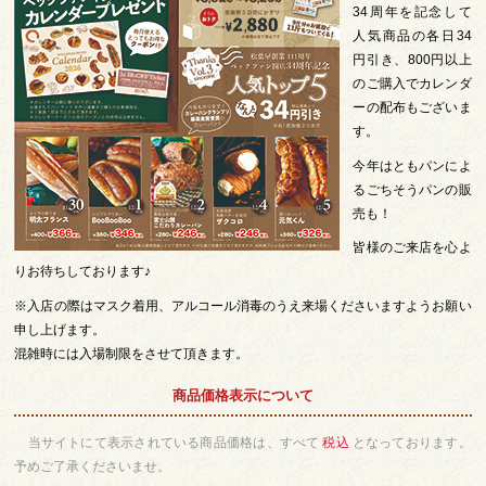
34周年を記念して
人気商品の各日34
円引き、800円以上
のご購入でカレンダ
ーの配布もございま
す。
今年はともパンによ
るごちそうパンの販
売も！
皆様のご来店を心よ
りお待ちしております♪
※入店の際はマスク着用、アルコール消毒のうえ来場くださいますようお願い
申し上げます。
混雑時には入場制限をさせて頂きます。
商品価格表示について
当サイトにて表示されている商品価格は、すべて
税込
となっております。
予めご了承くださいませ。