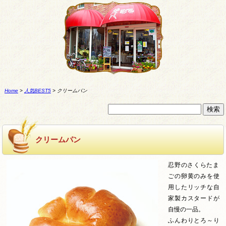
Home
>
人気BEST5
>
クリームパン
クリームパン
忍野のさくらたま
ごの卵黄のみを使
用したリッチな自
家製カスタードが
自慢の一品。
ふんわりとろ～り