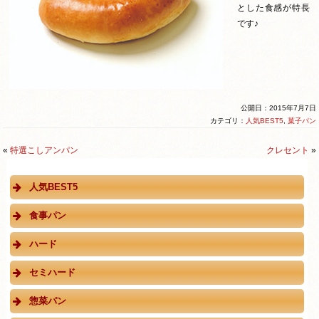
とした食感が特長
です♪
公開日：2015年7月7日
カテゴリ：
人気BEST5
,
菓子パン
«
特選こしアンパン
クレセント
»
人気BEST5
食事パン
ハード
セミハード
惣菜パン