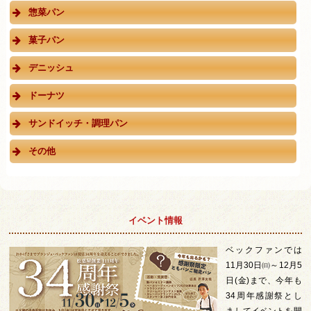
惣菜パン
菓子パン
デニッシュ
ドーナツ
サンドイッチ・調理パン
その他
イベント情報
ベックファンでは
11月30日㈰～12月5
日(金)まで、今年も
34周年感謝祭とし