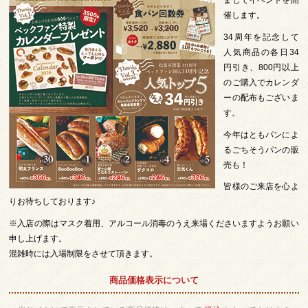
ましてイベントを開
催します。
34周年を記念して
人気商品の各日34
円引き、800円以上
のご購入でカレンダ
ーの配布もございま
す。
今年はともパンによ
るごちそうパンの販
売も！
皆様のご来店を心よ
りお待ちしております♪
※入店の際はマスク着用、アルコール消毒のうえ来場くださいますようお願い
申し上げます。
混雑時には入場制限をさせて頂きます。
商品価格表示について