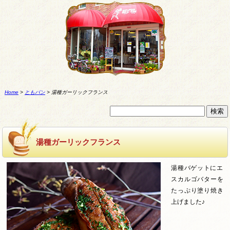
Home
>
ともパン
>
湯種ガーリックフランス
湯種ガーリックフランス
湯種バゲットにエ
スカルゴバターを
たっぷり塗り焼き
上げました♪